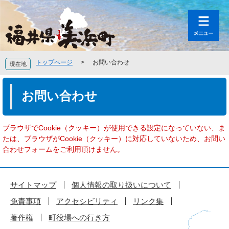
ペ
メ
ー
ニ
ジ
ュ
の
ー
先
を
頭
飛
トップページ
>
お問い合わせ
現在地
で
ば
す
し
本
。
て
文
お問い合わせ
本
文
へ
ブラウザでCookie（クッキー）が使用できる設定になっていない、ま
たは、ブラウザがCookie（クッキー）に対応していないため、お問い
合わせフォームをご利用頂けません。
サイトマップ
個人情報の取り扱いについて
免責事項
アクセシビリティ
リンク集
著作権
町役場への行き方