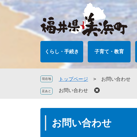
ペ
メ
ー
ニ
ジ
ュ
の
ー
先
を
頭
飛
で
ば
くらし・手続き
子育て・教育
す
し
。
て
本
文
トップページ
>
お問い合わせ
現在地
へ
お問い合わせ
本
文
お問い合わせ