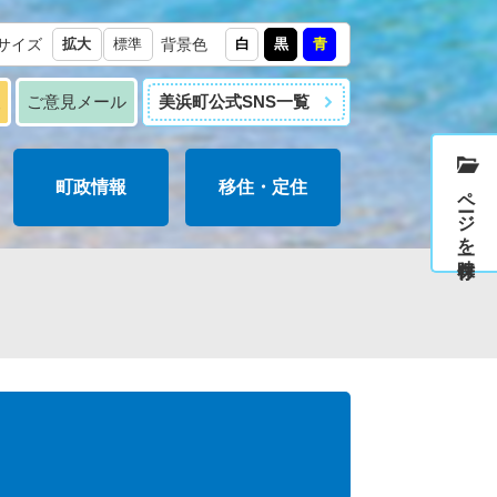
サイズ
拡大
標準
背景色
白
黒
青
報
ご意見メール
美浜町公式SNS一覧
町政情報
移住・定住
ページを一時保存