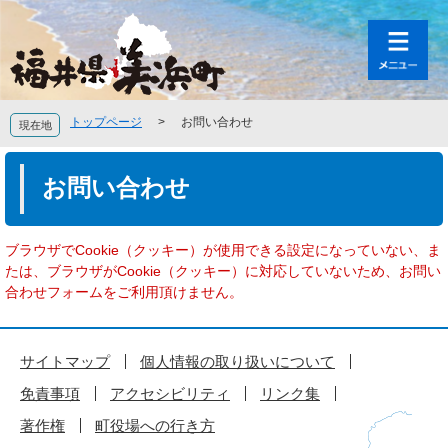
ペ
メ
ー
ニ
ジ
ュ
の
ー
先
を
頭
飛
トップページ
>
お問い合わせ
現在地
で
ば
す
し
本
。
て
文
お問い合わせ
本
文
へ
ブラウザでCookie（クッキー）が使用できる設定になっていない、ま
たは、ブラウザがCookie（クッキー）に対応していないため、お問い
合わせフォームをご利用頂けません。
サイトマップ
個人情報の取り扱いについて
免責事項
アクセシビリティ
リンク集
著作権
町役場への行き方