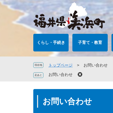
ペ
メ
ー
ニ
ジ
ュ
の
ー
先
を
頭
飛
で
ば
くらし・手続き
子育て・教育
す
し
。
て
本
文
トップページ
>
お問い合わせ
現在地
へ
お問い合わせ
本
文
お問い合わせ