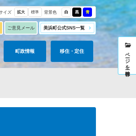
サイズ
拡大
標準
背景色
白
黒
青
報
ご意見メール
美浜町公式SNS一覧
町政情報
移住・定住
ページを一時保存