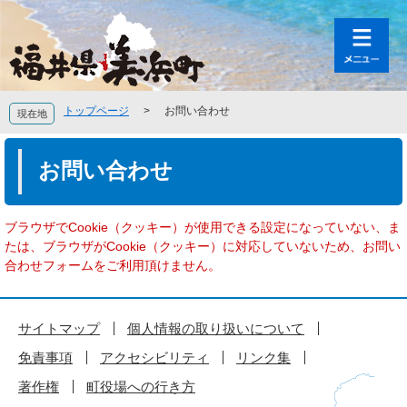
ペ
メ
ー
ニ
ジ
ュ
の
ー
先
を
頭
飛
トップページ
>
お問い合わせ
現在地
で
ば
す
し
本
。
て
文
お問い合わせ
本
文
へ
ブラウザでCookie（クッキー）が使用できる設定になっていない、ま
たは、ブラウザがCookie（クッキー）に対応していないため、お問い
合わせフォームをご利用頂けません。
サイトマップ
個人情報の取り扱いについて
免責事項
アクセシビリティ
リンク集
著作権
町役場への行き方