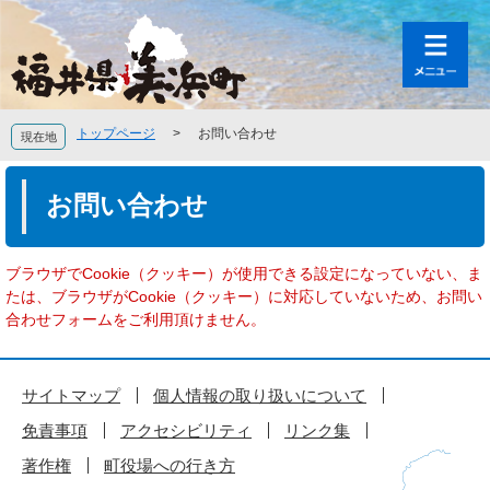
ペ
メ
ー
ニ
ジ
ュ
の
ー
先
を
頭
飛
トップページ
>
お問い合わせ
現在地
で
ば
す
し
本
。
て
文
お問い合わせ
本
文
へ
ブラウザでCookie（クッキー）が使用できる設定になっていない、ま
たは、ブラウザがCookie（クッキー）に対応していないため、お問い
合わせフォームをご利用頂けません。
サイトマップ
個人情報の取り扱いについて
免責事項
アクセシビリティ
リンク集
著作権
町役場への行き方