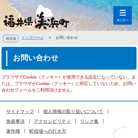
ペ
メ
ー
ニ
ジ
ュ
の
ー
先
を
頭
飛
トップページ
>
お問い合わせ
現在地
で
ば
す
し
本
。
て
文
お問い合わせ
本
文
へ
ブラウザでCookie（クッキー）が使用できる設定になっていない、ま
たは、ブラウザがCookie（クッキー）に対応していないため、お問い
合わせフォームをご利用頂けません。
サイトマップ
個人情報の取り扱いについて
免責事項
アクセシビリティ
リンク集
著作権
町役場への行き方