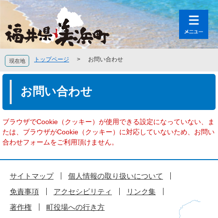
ペ
メ
ー
ニ
ジ
ュ
の
ー
先
を
頭
飛
トップページ
>
お問い合わせ
現在地
で
ば
す
し
本
。
て
文
お問い合わせ
本
文
へ
ブラウザでCookie（クッキー）が使用できる設定になっていない、ま
たは、ブラウザがCookie（クッキー）に対応していないため、お問い
合わせフォームをご利用頂けません。
サイトマップ
個人情報の取り扱いについて
免責事項
アクセシビリティ
リンク集
著作権
町役場への行き方