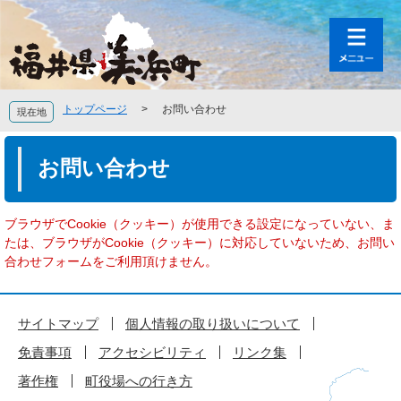
ペ
メ
ー
ニ
ジ
ュ
の
ー
先
を
頭
飛
トップページ
>
お問い合わせ
現在地
で
ば
す
し
本
。
て
文
お問い合わせ
本
文
へ
ブラウザでCookie（クッキー）が使用できる設定になっていない、ま
たは、ブラウザがCookie（クッキー）に対応していないため、お問い
合わせフォームをご利用頂けません。
サイトマップ
個人情報の取り扱いについて
免責事項
アクセシビリティ
リンク集
著作権
町役場への行き方