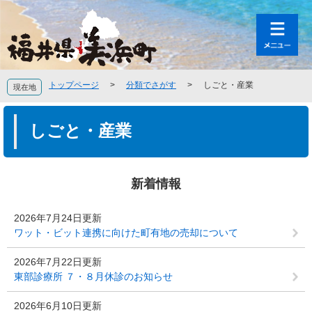
ペ
メ
ー
ニ
ジ
ュ
の
ー
先
を
頭
飛
トップページ
>
分類でさがす
>
しごと・産業
現在地
で
ば
す
し
本
。
て
文
しごと・産業
本
文
へ
新着情報
2026年7月24日更新
ワット・ビット連携に向けた町有地の売却について
2026年7月22日更新
東部診療所 ７・８月休診のお知らせ
2026年6月10日更新