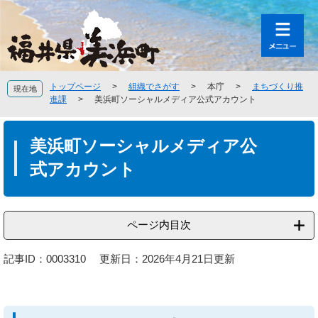
ペ
メ
ー
ニ
ジ
ュ
の
ー
先
を
頭
飛
トップページ
>
組織でさがす
>
本庁
>
まちづくり推
現在地
で
ば
進課
>
美浜町ソーシャルメディア公式アカウント
す
し
。
て
本
本
文
美浜町ソーシャルメディア公
文
式アカウント
へ
ページ内目次
記事ID：0003310
更新日：2026年4月21日更新