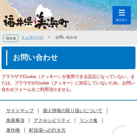
ペ
メ
ー
ニ
ジ
ュ
の
ー
先
を
頭
飛
トップページ
>
お問い合わせ
現在地
で
ば
す
し
本
。
て
文
お問い合わせ
本
文
へ
ブラウザでCookie（クッキー）が使用できる設定になっていない、ま
たは、ブラウザがCookie（クッキー）に対応していないため、お問い
合わせフォームをご利用頂けません。
サイトマップ
個人情報の取り扱いについて
免責事項
アクセシビリティ
リンク集
著作権
町役場への行き方