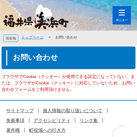
ペ
メ
ー
ニ
ジ
ュ
の
ー
先
を
頭
飛
トップページ
>
お問い合わせ
現在地
で
ば
す
し
本
。
て
文
お問い合わせ
本
文
へ
ブラウザでCookie（クッキー）が使用できる設定になっていない、ま
たは、ブラウザがCookie（クッキー）に対応していないため、お問い
合わせフォームをご利用頂けません。
サイトマップ
個人情報の取り扱いについて
免責事項
アクセシビリティ
リンク集
著作権
町役場への行き方