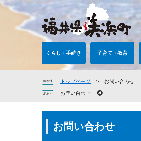
ペ
メ
ー
ニ
ジ
ュ
の
ー
先
を
頭
飛
で
ば
くらし・手続き
子育て・教育
す
し
。
て
本
文
トップページ
>
お問い合わせ
現在地
へ
お問い合わせ
本
文
お問い合わせ