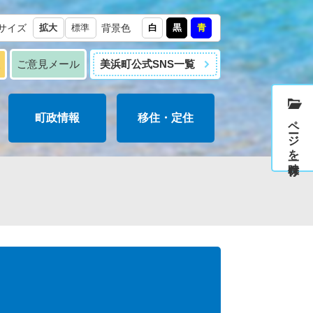
サイズ
拡大
標準
背景色
白
黒
青
報
ご意見メール
美浜町公式SNS一覧
町政情報
移住・定住
ページを一時保存