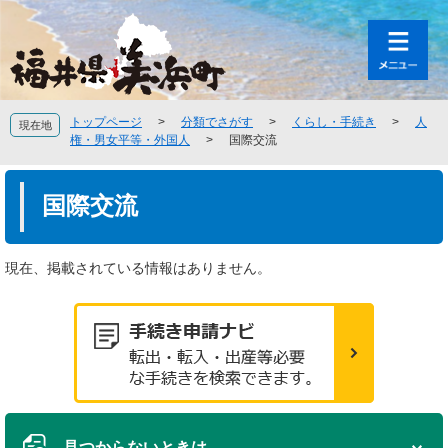
ペ
メ
ー
ニ
ジ
ュ
の
ー
先
を
頭
飛
トップページ
>
分類でさがす
>
くらし・手続き
>
人
現在地
で
ば
権・男女平等・外国人
>
国際交流
す
し
。
て
本
本
文
国際交流
文
へ
現在、掲載されている情報はありません。
見つからないときは