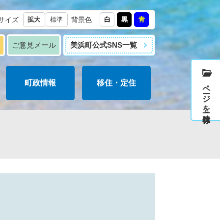
サイズ
拡大
標準
背景色
白
黒
青
報
ご意見メール
美浜町公式SNS一覧
町政情報
移住・定住
ページを一時保存