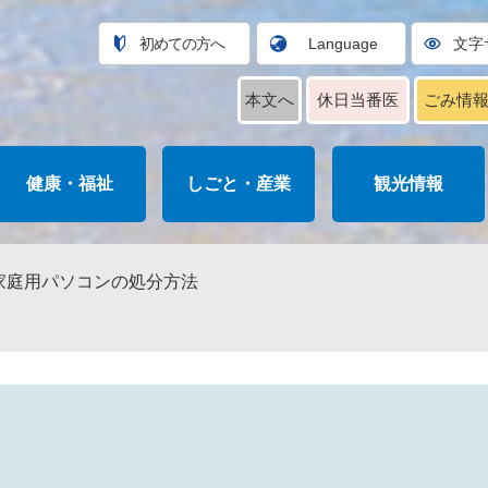
初めての方へ
Language
文字
本文へ
休日当番医
ごみ情
健康・福祉
しごと・産業
観光情報
家庭用パソコンの処分方法