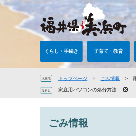
ペ
メ
ー
ニ
ジ
ュ
の
ー
先
を
頭
飛
で
ば
くらし・手続き
子育て・教育
す
し
。
て
本
文
トップページ
>
ごみ情報
>
現在地
へ
家庭用パソコンの処分方法
ごみ情報