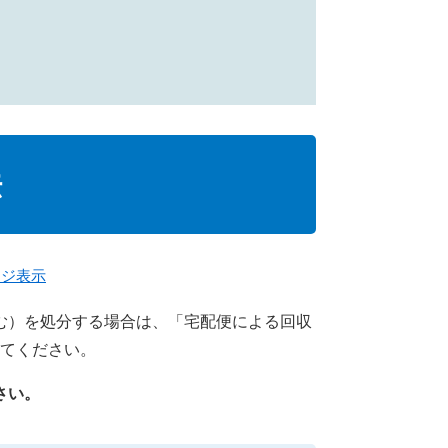
法
ージ表示
む）を処分する場合は、「宅配便による回収
してください。
ださい。