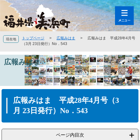
ペ
メ
ー
ニ
ジ
ュ
の
ー
先
を
頭
飛
トップページ
>
広報みはま
>
広報みはま 平成28年4月号
現在地
で
ば
（3月 23日発行）No．543
す
し
。
て
広報みはま
本
文
へ
本
文
広報みはま 平成28年4月号（3
月 23日発行）No．543
ページ内目次