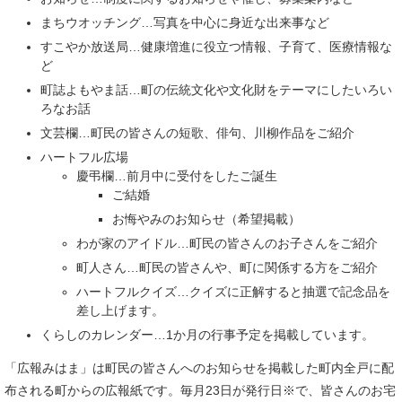
まちウオッチング…写真を中心に身近な出来事など
すこやか放送局…健康増進に役立つ情報、子育て、医療情報な
ど
町誌よもやま話…町の伝統文化や文化財をテーマにしたいろい
ろなお話
文芸欄…町民の皆さんの短歌、俳句、川柳作品をご紹介
ハートフル広場
慶弔欄…前月中に受付をしたご誕生
ご結婚
お悔やみのお知らせ（希望掲載）
わが家のアイドル…町民の皆さんのお子さんをご紹介
町人さん…町民の皆さんや、町に関係する方をご紹介
ハートフルクイズ…クイズに正解すると抽選で記念品を
差し上げます。
くらしのカレンダー…1か月の行事予定を掲載しています。
「広報みはま」は町民の皆さんへのお知らせを掲載した町内全戸に配
布される町からの広報紙です。毎月23日が発行日※で、皆さんのお宅