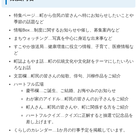
特集ページ…町から住民の皆さんへ特にお知らせしたいことや
季節の話題など
情報Box…制度に関するお知らせや催し、募集案内など
まちウォッチング…写真を中心に身近な出来事など
すこやか放送局…健康増進に役立つ情報、子育て、医療情報な
ど
町誌よもやま話…町の伝統文化や文化財をテーマにしたいろい
ろなお話
文芸欄…町民の皆さんの短歌、俳句、川柳作品をご紹介
ハートフル広場
慶弔欄…ご誕生、ご結婚、お悔やみのお知らせ
わが家のアイドル…町民の皆さんのお子さんをご紹介
町人さん…町民の皆さんや、町に関係する方をご紹介
ハートフルクイズ…クイズに正解すると抽選で記念品を
差し上げます。
くらしのカレンダー…1か月の行事予定を掲載しています。