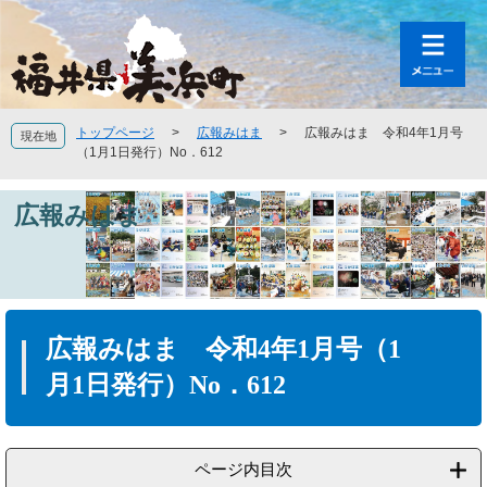
ペ
メ
ー
ニ
ジ
ュ
の
ー
先
を
頭
飛
トップページ
>
広報みはま
>
広報みはま 令和4年1月号
現在地
で
ば
（1月1日発行）No．612
す
し
。
て
広報みはま
本
文
へ
本
文
広報みはま 令和4年1月号（1
月1日発行）No．612
ページ内目次