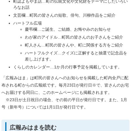
町誌よもやま話…町の伝統文化や文化財をテーマにしたいろい
ろなお話
文芸欄…町民の皆さんの短歌、俳句、川柳作品をご紹介
ハートフル広場
慶弔欄…ご誕生、ご結婚、お悔やみのお知らせ
わが家のアイドル…町民の皆さんのお子さんをご紹介
町人さん…町民の皆さんや、町に関係する方をご紹介
ハートフルクイズ…クイズに正解すると抽選で記念品を
差し上げます。
くらしのカレンダー…1か月の行事予定を掲載しています。
「広報みはま」は町民の皆さんへのお知らせを掲載した町内全戸に配
布される町からの広報紙です。毎月23日が発行日※で、皆さんのお宅
へお届けする同日に、このホームページにも掲載されます。
※23日が土日祝日の場合、その前の平日が発行日です。また、1月
号（新年号）については1月1日が発行日です。
広報みはまを読む