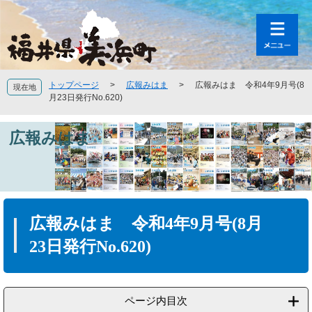
ペ
メ
ー
ニ
ジ
ュ
の
ー
先
を
頭
飛
トップページ
>
広報みはま
>
広報みはま 令和4年9月号(8
現在地
で
ば
月23日発行No.620)
す
し
。
て
広報みはま
本
文
へ
本
文
広報みはま 令和4年9月号(8月
23日発行No.620)
ページ内目次