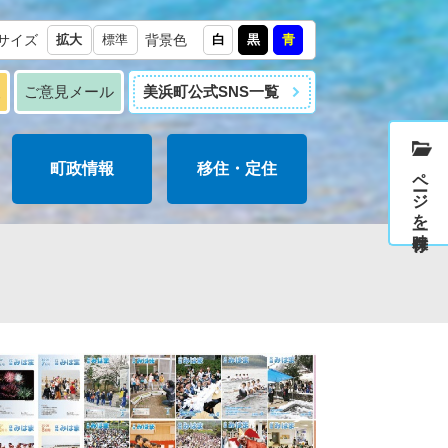
サイズ
拡大
標準
背景色
白
黒
青
報
ご意見メール
美浜町公式SNS一覧
町政情報
移住・定住
ページを一時保存