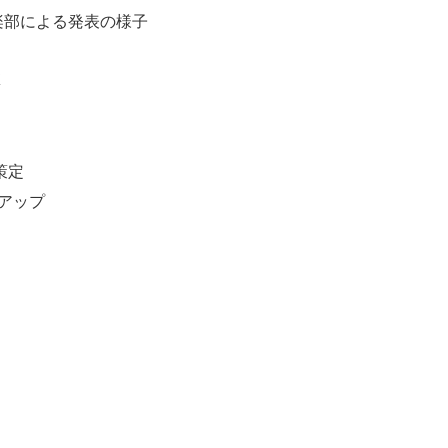
楽部による発表の様子
彰
策定
アップ