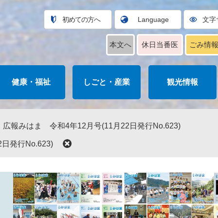
初めての方へ
Language
文字
本文へ
休日当番医
ごみ情
健康・福祉
しごと・産業
観光情報
広報みはま 令和4年12月号(11月22日発行No.623)
発行No.623)