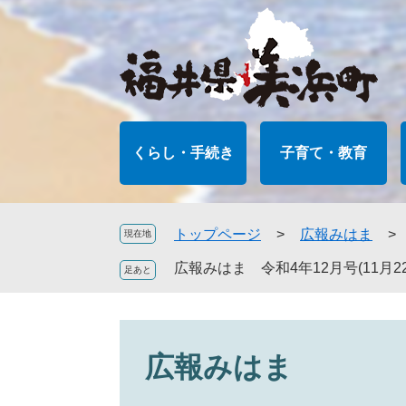
ペ
メ
ー
ニ
ジ
ュ
の
ー
先
を
頭
飛
で
ば
くらし・手続き
子育て・教育
す
し
。
て
本
文
トップページ
>
広報みはま
>
現在地
へ
広報みはま 令和4年12月号(11月22日
広報みはま