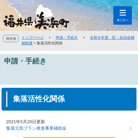
ペ
メ
ー
ニ
ジ
ュ
の
ー
先
を
頭
飛
トップページ
>
申請・手続き
>
令和８年度 区・自治会補
現在地
で
ば
助制度
>
集落活性化関係
す
し
。
て
申請・手続き
本
文
へ
本
文
集落活性化関係
2021年5月20日更新
集落元気プラン推進事業補助金