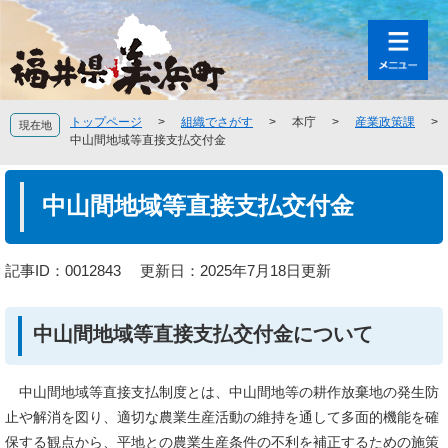
ペ
メ
ー
ニ
ジ
ュ
の
ー
先
を
頭
飛
トップページ
>
組織でさがす
>
本庁
>
産業政策課
>
現在地
で
ば
中山間地域等直接支払交付金
す
し
。
て
本
本
文
中山間地域等直接支払交付金
文
へ
記事ID：0012843
更新日：2025年7月18日更新
中山間地域等直接支払交付金について
中山間地域等直接支払制度とは、中山間地等の耕作放棄地の発生防
止や解消を図り、適切な農業生産活動の維持を通して多面的機能を確
保する観点から、平地との農業生産条件の不利を補正するための施策