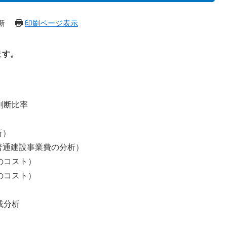
新
印刷ページ表示
ます。
判断比率
析）
・普通建設事業費の分析）
のコスト）
のコスト）
成分析