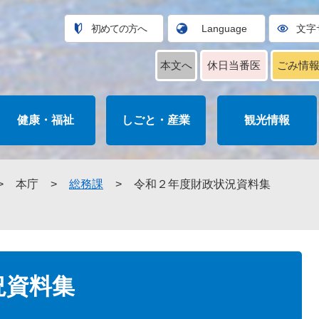
初めての方へ
Language
文字
本文へ
休日当番医
ごみ情
健康・福祉
しごと・産業
観光情報
>
本庁
>
総務課
>
令和２年度財政状況資料集
況資料集