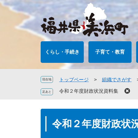
ペ
メ
ー
ニ
ジ
ュ
の
ー
先
を
頭
飛
で
ば
くらし・手続き
子育て・教育
す
し
。
て
本
文
トップページ
>
組織でさがす
現在地
へ
令和２年度財政状況資料集
本
文
令和２年度財政状