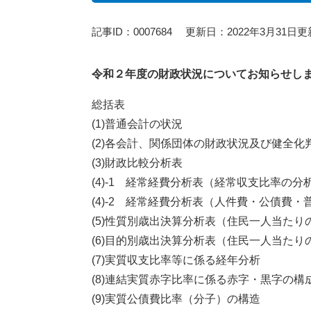
記事ID：0007684
更新日：2022年3月31日更
令和２年度の財政状況についてお知らせし
総括表
(1)普通会計の状況
(2)各会計、関係団体の財政状況及び健全化
(3)財政比較分析表
(4)-1 経常経費分析表（経常収支比率の分
(4)-2 経常経費分析表（人件費・公債費
(5)性質別歳出決算分析表（住民一人当たり
(6)目的別歳出決算分析表（住民一人当たり
(7)実質収支比率等に係る経年分析
(8)連結実質赤字比率に係る赤字・黒字の構
(9)実質公債費比率（分子）の構造