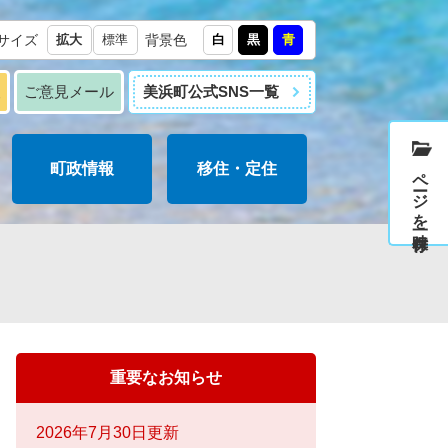
サイズ
拡大
標準
背景色
白
黒
青
報
ご意見メール
美浜町公式SNS一覧
町政情報
移住・定住
ページを一時保存
重要なお知らせ
2026年7月30日更新