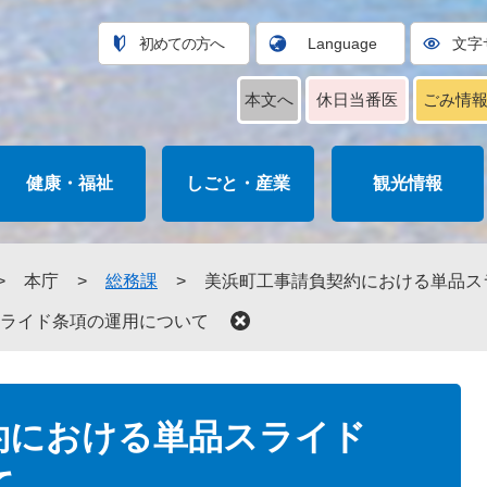
初めての方へ
Language
文字
本文へ
休日当番医
ごみ情
健康・福祉
しごと・産業
観光情報
>
本庁
>
総務課
>
美浜町工事請負契約における単品ス
ライド条項の運用について
約における単品スライド
て