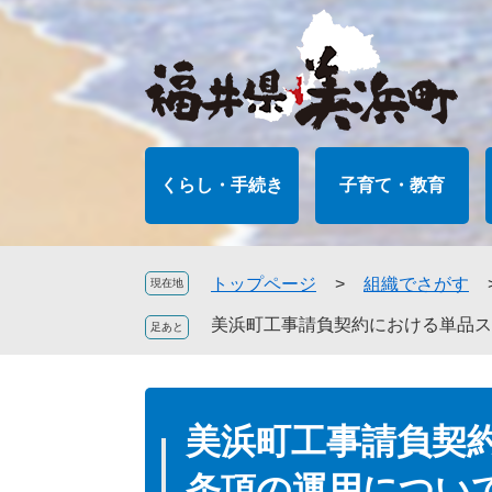
ペ
メ
ー
ニ
ジ
ュ
の
ー
先
を
頭
飛
で
ば
くらし・手続き
子育て・教育
す
し
。
て
本
文
トップページ
>
組織でさがす
現在地
へ
美浜町工事請負契約における単品ス
本
文
美浜町工事請負契
条項の運用につい