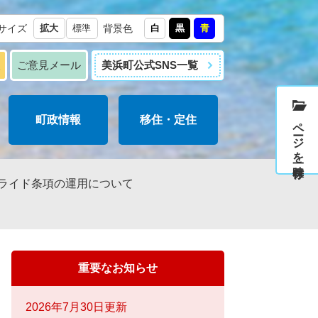
サイズ
拡大
標準
背景色
白
黒
青
報
ご意見メール
美浜町公式SNS一覧
町政情報
移住・定住
ページを一時保存
ライド条項の運用について
重要なお知らせ
2026年7月30日更新