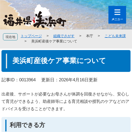
ペ
メ
ー
ニ
ジ
ュ
の
ー
先
を
頭
飛
トップページ
>
組織でさがす
>
本庁
>
こども未来課
現在地
で
ば
>
美浜町産後ケア事業について
す
し
。
て
本
本
文
美浜町産後ケア事業について
文
へ
記事ID：0013964
更新日：2026年4月16日更新
出産後、サポートが必要なお母さんが体調を回復させながら、安心し
て育児ができるよう、助産師等による育児相談や授乳のケアなどのア
ドバイスを受けることができます。
利用できる方