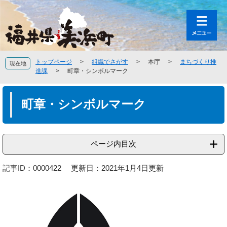
ペ
メ
ー
ニ
ジ
ュ
の
ー
先
を
頭
飛
トップページ
>
組織でさがす
>
本庁
>
まちづくり推
現在地
で
ば
進課
>
町章・シンボルマーク
す
し
。
て
本
本
文
町章・シンボルマーク
文
へ
ページ内目次
記事ID：0000422
更新日：2021年1月4日更新