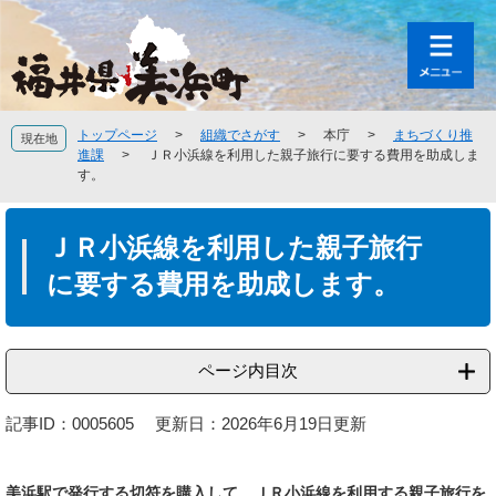
ペ
メ
ー
ニ
ジ
ュ
の
ー
先
を
頭
飛
トップページ
>
組織でさがす
>
本庁
>
まちづくり推
現在地
で
ば
進課
>
ＪＲ小浜線を利用した親子旅行に要する費用を助成しま
す
し
す。
。
て
本
本
文
ＪＲ小浜線を利用した親子旅行
文
へ
に要する費用を助成します。
ページ内目次
記事ID：0005605
更新日：2026年6月19日更新
美浜駅で発行する切符を購入して、ＪＲ小浜線を利用する親子旅行を