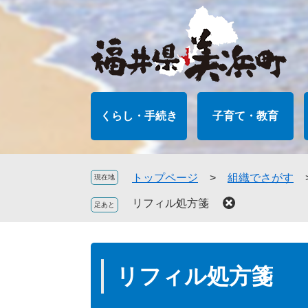
ペ
メ
ー
ニ
ジ
ュ
の
ー
先
を
頭
飛
で
ば
くらし・手続き
子育て・教育
す
し
。
て
本
文
トップページ
>
組織でさがす
現在地
へ
リフィル処方箋
本
文
リフィル処方箋