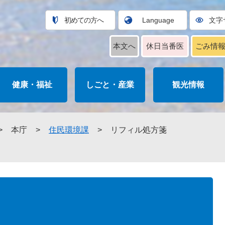
初めての方へ
Language
文字
本文へ
休日当番医
ごみ情
健康・福祉
しごと・産業
観光情報
>
本庁
>
住民環境課
>
リフィル処方箋