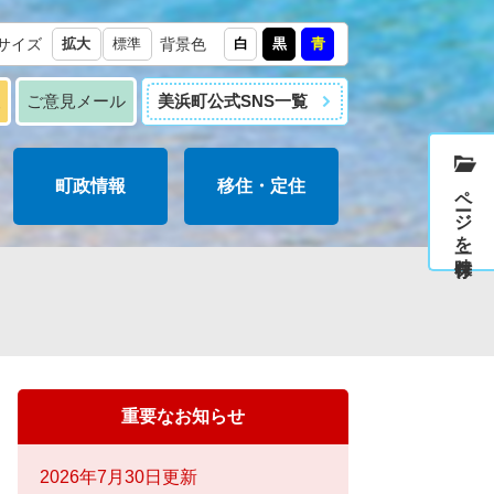
サイズ
拡大
標準
背景色
白
黒
青
報
ご意見メール
美浜町公式SNS一覧
町政情報
移住・定住
ページを一時保存
重要なお知らせ
2026年7月30日更新