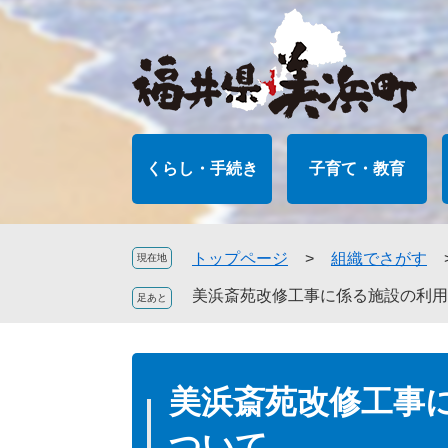
ペ
メ
ー
ニ
ジ
ュ
の
ー
先
を
頭
飛
で
ば
くらし・手続き
子育て・教育
す
し
。
て
本
文
トップページ
>
組織でさがす
現在地
へ
美浜斎苑改修工事に係る施設の利用
本
文
美浜斎苑改修工事
ついて