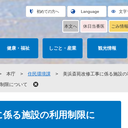
初めての方へ
Language
文字
本文へ
休日当番医
ごみ情
健康・福祉
しごと・産業
観光情報
>
本庁
>
住民環境課
>
美浜斎苑改修工事に係る施設の
制限について
に係る施設の利用制限に