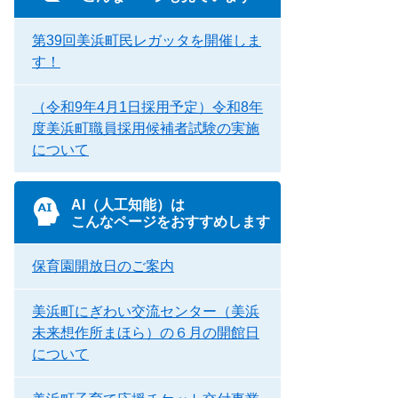
第39回美浜町民レガッタを開催しま
す！
（令和9年4月1日採用予定）令和8年
度美浜町職員採用候補者試験の実施
について
AI（人工知能）は
こんなページをおすすめします
保育園開放日のご案内
美浜町にぎわい交流センター（美浜
未来想作所まほら）の６月の開館日
について