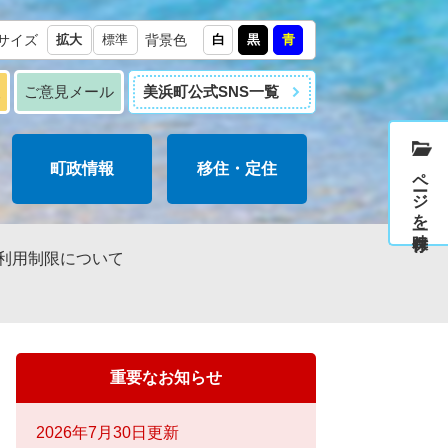
サイズ
拡大
標準
背景色
白
黒
青
報
ご意見メール
美浜町公式SNS一覧
町政情報
移住・定住
ページを一時保存
利用制限について
重要なお知らせ
2026年7月30日更新