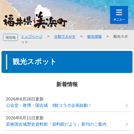
ペ
メ
ー
ニ
ジ
ュ
の
ー
先
を
頭
飛
トップページ
>
分類でさがす
>
観光情報
>
観光スポ
現在地
で
ば
ット
す
し
。
て
本
本
文
観光スポット
文
へ
新着情報
2026年6月28日更新
公会堂・敦博・国吉城 3館コラボ企画始動！
2026年6月11日更新
若狭国吉城歴史資料館『資料館だより』新刊のご案内