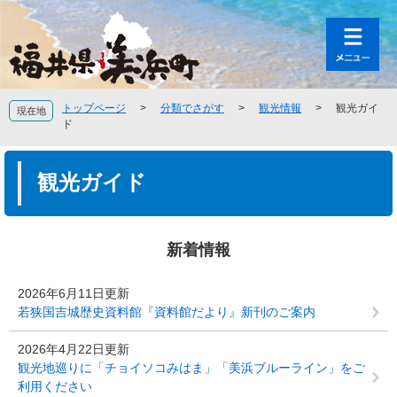
ペ
メ
ー
ニ
ジ
ュ
の
ー
先
を
頭
飛
トップページ
>
分類でさがす
>
観光情報
>
観光ガイ
現在地
で
ば
ド
す
し
。
て
本
本
文
観光ガイド
文
へ
新着情報
2026年6月11日更新
若狭国吉城歴史資料館『資料館だより』新刊のご案内
2026年4月22日更新
観光地巡りに「チョイソコみはま」「美浜ブルーライン」をご
利用ください