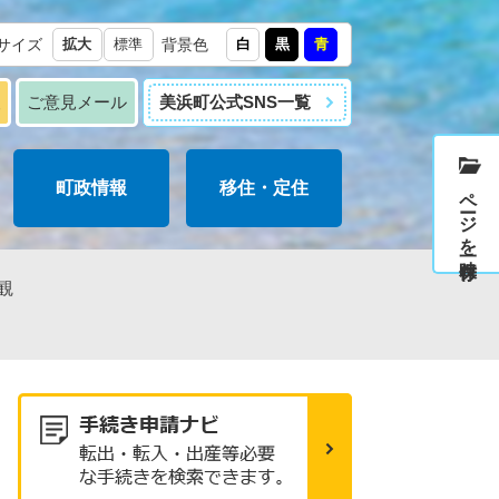
サイズ
拡大
標準
背景色
白
黒
青
報
ご意見メール
美浜町公式SNS一覧
町政情報
移住・定住
ページを一時保存
観