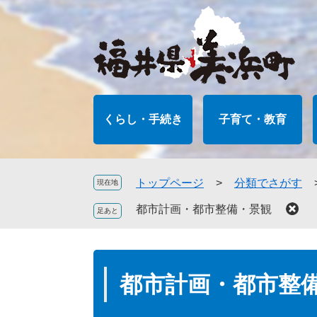
ペ
メ
ー
ニ
ジ
ュ
の
ー
先
を
頭
飛
で
ば
くらし・手続き
子育て・教育
す
し
。
て
本
文
トップページ
>
分類でさがす
現在地
へ
都市計画・都市整備・景観
本
文
都市計画・都市整