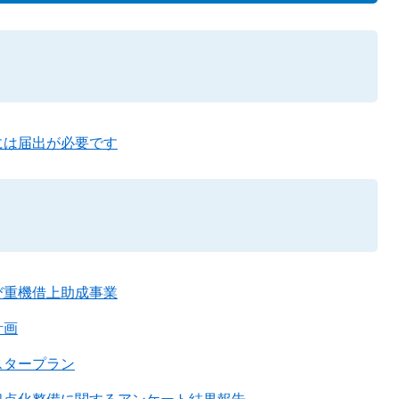
には届出が必要です
び重機借上助成事業
計画
スタープラン