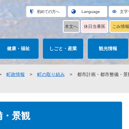
初めての方へ
Language
文字
本文へ
休日当番医
ごみ情
健康・福祉
しごと・産業
観光情報
>
町政情報
>
町の取り組み
>
都市計画・都市整備・景
備・景観