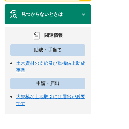
見つからないときは
関連情報
助成・手当て
土木資材の支給及び重機借上助成
事業
申請・届出
大規模な土地取引には届出が必要
です