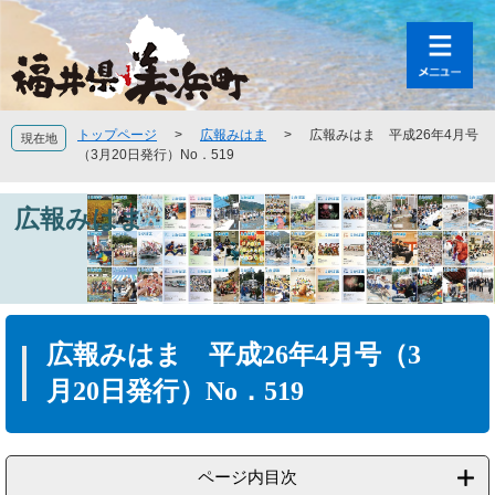
ペ
メ
ー
ニ
ジ
ュ
の
ー
先
を
頭
飛
トップページ
>
広報みはま
>
広報みはま 平成26年4月号
現在地
で
ば
（3月20日発行）No．519
す
し
。
て
広報みはま
本
文
へ
本
文
広報みはま 平成26年4月号（3
月20日発行）No．519
ページ内目次