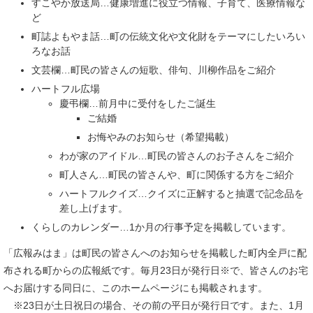
すこやか放送局…健康増進に役立つ情報、子育て、医療情報な
ど
町誌よもやま話…町の伝統文化や文化財をテーマにしたいろい
ろなお話
文芸欄…町民の皆さんの短歌、俳句、川柳作品をご紹介
ハートフル広場
慶弔欄…前月中に受付をしたご誕生
ご結婚
お悔やみのお知らせ（希望掲載）
わが家のアイドル…町民の皆さんのお子さんをご紹介
町人さん…町民の皆さんや、町に関係する方をご紹介
ハートフルクイズ…クイズに正解すると抽選で記念品を
差し上げます。
くらしのカレンダー…1か月の行事予定を掲載しています。
「広報みはま」は町民の皆さんへのお知らせを掲載した町内全戸に配
布される町からの広報紙です。毎月23日が発行日※で、皆さんのお宅
へお届けする同日に、このホームページにも掲載されます。
※23日が土日祝日の場合、その前の平日が発行日です。また、1月