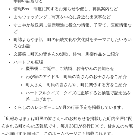
季節の話題など
情報Box…制度に関するお知らせや催し、募集案内など
まちウォッチング…写真を中心に身近な出来事など
すこやか放送局…健康増進に役立つ情報、子育て、医療情報な
ど
町誌よもやま話…町の伝統文化や文化財をテーマにしたいろい
ろなお話
文芸欄…町民の皆さんの短歌、俳句、川柳作品をご紹介
ハートフル広場
慶弔欄…ご誕生、ご結婚、お悔やみのお知らせ
わが家のアイドル…町民の皆さんのお子さんをご紹介
町人さん…町民の皆さんや、町に関係する方をご紹介
ハートフルクイズ…クイズに正解すると抽選で記念品を
差し上げます。
くらしのカレンダー…1か月の行事予定を掲載しています。
「広報みはま」は町民の皆さんへのお知らせを掲載した町内全戸に配
布される町からの広報紙です。毎月23日が発行日※で、皆さんのお宅
へお届けする同日に、このホームページにも掲載されます。