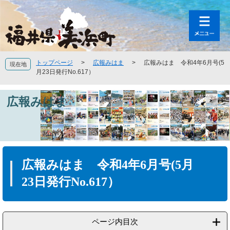
ペ
メ
ー
ニ
ジ
ュ
の
ー
先
を
頭
飛
トップページ
>
広報みはま
>
広報みはま 令和4年6月号(5
現在地
で
ば
月23日発行No.617）
す
し
。
て
広報みはま
本
文
へ
本
文
広報みはま 令和4年6月号(5月
23日発行No.617）
ページ内目次