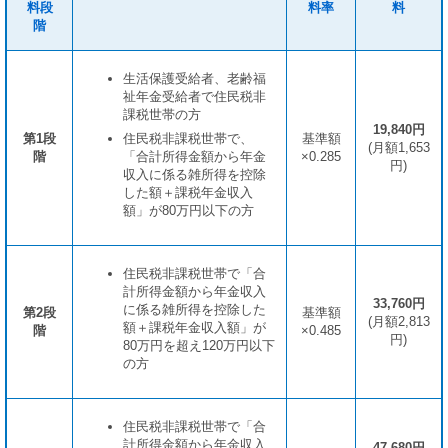
料段
料率
料
階
生活保護受給者、老齢福
祉年金受給者で住民税非
課税世帯の方
19,840円
第1段
住民税非課税世帯で、
基準額
(月額1,653
階
「合計所得金額から年金
×0.285
円)
収入に係る雑所得を控除
した額＋課税年金収入
額」が80万円以下の方
住民税非課税世帯で「合
計所得金額から年金収入
33,760
円
に係る雑所得を控除した
第2段
基準額
(月額2,813
額＋課税年金収入額」が
階
×0.485
円)
80万円を超え120万円以下
の方
住民税非課税世帯で「合
計所得金額から年金収入
47,680円