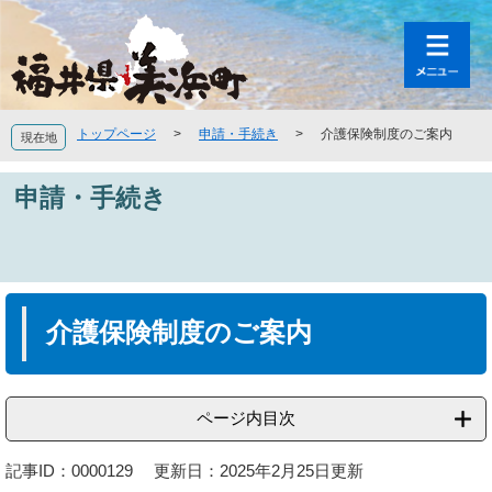
ペ
メ
ー
ニ
ジ
ュ
の
ー
先
を
頭
飛
トップページ
>
申請・手続き
>
介護保険制度のご案内
現在地
で
ば
す
し
申請・手続き
。
て
本
文
へ
本
文
介護保険制度のご案内
ページ内目次
記事ID：0000129
更新日：2025年2月25日更新