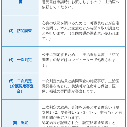
書
意見書は申請時にお渡ししますので、主治医へ
依頼してください。
心身の状況を調べるために、町職員などが自宅
を訪問し、本人と家族などから聞き取り調査な
(3) 訪問調査
どを行います。（全国共通の調査票が使われま
す。)
公平に判定するため、「主治医意見書」「訪問
(4) 一次判定
調査」の結果はコンピューターで処理されま
す。
(5) 二次判定
一次判定の結果と訪問調査の特記事項、主治医
（介護認定審査
意見書をもとに、美浜町が任命する保健、医
会）
療、福祉の専門家が審査します。
二次判定の結果、介護を必要とする度合い（要
支援1・2、要介護1・2・3・4・5、非該当）と有
効期間が認定されます。
(6) 認定
認定結果が記載された「認定結果通知書」と