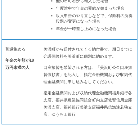
他の市町村から転入した場合
年度途中で年金の受給が始まった場合
収入申告のやり直しなどで、保険料の所得
段階が変更になった場合
年金が一時差し止めになった場合
普通集める
美浜町から送付されてくる納付書で、期日までに
介護保険料を美浜町に個別に納めます。
年金の年額が18
万円未満の人
口座振替を希望される方は、「美浜町公金口座振
替依頼書」を記入し、指定金融機関および収納代
理金融機関に申し込みをしてください。
指定金融機関および収納代理金融機関福井銀行各
支店、福井県農業協同組合町内支店敦賀信用金庫
美浜支店、福邦銀行美浜支店福井県信漁連若狭支
店、ゆうちょ銀行