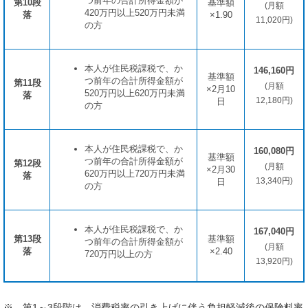
つ前年の合計所得金額が
第10段
基準額
(月額
420万円以上520万円未満
落
×1.90
11,020円)
の方
本人が住民税課税で、か
146,160円
基準額
つ前年の合計所得金額が
第11段
(月額
×2月10
520万円以上620万円未満
落
12,180円)
日
の方
本人が住民税課税で、か
160,080円
基準額
つ前年の合計所得金額が
第12段
(月額
×2月30
620万円以上720万円未満
落
13,340円)
日
の方
本人が住民税課税で、か
167,040円
第13段
基準額
つ前年の合計所得金額が
(月額
落
×2.40
720万円以上の方
13,920円)
※ 第1～3段階は、消費税率の引き上げに伴う負担軽減後の保険料率