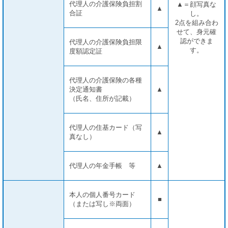
代理人の介護保険負担割
▲＝顔写真な
▲
合証
し。
2点を組み合わ
せて、身元確
認ができま
代理人の介護保険負担限
▲
す。
度額認定証
代理人の介護保険の各種
決定通知書
▲
（氏名、住所が記載）
代理人の住基カード（写
▲
真なし）
代理人の年金手帳 等
▲
本人の個人番号カード
■
（または写し※両面）