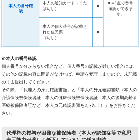
本人の通知カード（また
■＝1点で番号
本人の番号確
■
は写し）
確認ができま
認
す。
本人の個人番号が記載さ
れた住民票
■
（写し）
※本人の番号確認
個人番号が分からない場合など、個人番号の記載が難しい場合には、
その他の記載内容に問題がなければ、申請を受理しますので、未記載
のまま提出してください。
その際、「代理人の身元確認書類」と「本人の身元確認書類（本人の
介護保険被保険者証、本人の健康保険被保険者証、本人の後期高齢者
医療被保険者証など、本人身元確認書類を2点以上）」をお持ちくだ
さい。
代理権の授与が困難な被保険者（本人が認知症等で意思
表示能力が著しく低下している）に係る申請