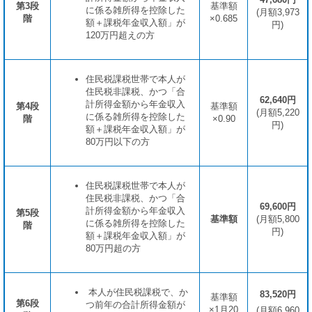
第3段
基準額
に係る雑所得を控除した
(月額3,973
階
×0.685
額＋課税年金収入額」が
円)
120万円超えの方
住民税課税世帯で本人が
住民税非課税、かつ「合
62,640
円
計所得金額から年金収入
第4段
基準額
(月額5,220
に係る雑所得を控除した
階
×0.90
円)
額＋課税年金収入額」が
80万円以下の方
住民税課税世帯で本人が
住民税非課税、かつ「合
69,600円
計所得金額から年金収入
第5段
基準額
(月額5,800
に係る雑所得を控除した
階
円)
額＋課税年金収入額」が
80万円超の方
本人が住民税課税で、か
83,520
円
基準額
第6段
つ前年の合計所得金額が
×1月20
(月額6,960