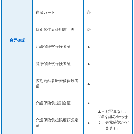
在留カード
◎
特別永住者証明書 等
◎
身元確認
介護保険被保険者証
▲
健康保険被保険者証
▲
後期高齢者医療被保険者
▲
証
介護保険負担割合証
▲
▲＝顔写真なし。
2点を組み合わせ
介護保険負担限度額認定
て、身元確認がで
▲
証
きます。