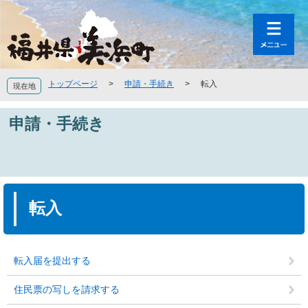
ペ
メ
ー
ニ
ジ
ュ
の
ー
先
を
頭
飛
トップページ
>
申請・手続き
>
転入
現在地
で
ば
す
し
申請・手続き
。
て
本
文
へ
本
文
転入
転入届を提出する
住民票の写しを請求する