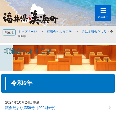
ペ
メ
ー
ニ
ジ
ュ
の
ー
先
を
頭
飛
トップページ
>
町議会へようこそ
>
みはま議会だより
>
令
現在地
で
ば
和6年
す
し
。
て
町議会へようこそ
本
文
へ
本
文
令和6年
2024年10月24日更新
議会だより第59号（2024秋号）