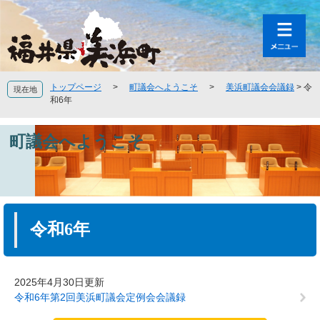
ペ
メ
ー
ニ
ジ
ュ
の
ー
先
を
頭
飛
トップページ
>
町議会へようこそ
>
美浜町議会会議録
>
令
現在地
で
ば
和6年
す
し
。
て
町議会へようこそ
本
文
へ
本
文
令和6年
2025年4月30日更新
令和6年第2回美浜町議会定例会会議録