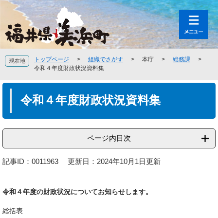
ペ
メ
ー
ニ
ジ
ュ
の
ー
先
を
頭
飛
トップページ
>
組織でさがす
>
本庁
>
総務課
>
現在地
で
ば
令和４年度財政状況資料集
す
し
。
て
本
本
文
令和４年度財政状況資料集
文
へ
ページ内目次
記事ID：0011963
更新日：2024年10月1日更新
令和４年度の財政状況についてお知らせします。
総括表