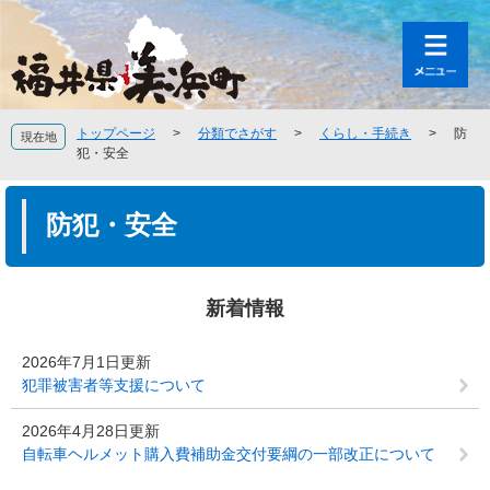
ペ
メ
ー
ニ
ジ
ュ
の
ー
先
を
頭
飛
トップページ
>
分類でさがす
>
くらし・手続き
>
防
現在地
で
ば
犯・安全
す
し
。
て
本
本
文
防犯・安全
文
へ
新着情報
2026年7月1日更新
犯罪被害者等支援について
2026年4月28日更新
自転車ヘルメット購入費補助金交付要綱の一部改正について