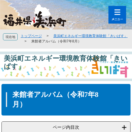
ペ
メ
ー
ニ
ジ
ュ
の
ー
先
を
頭
飛
トップページ
>
美浜町エネルギー環境教育体験館「きいぱす」
現在地
で
ば
>
来館者アルバム（令和7年8月）
す
し
。
て
美浜町エネルギー環境教育体験館「きい
本
文
ぱす」
へ
本
文
来館者アルバム（令和7年8
月）
ページ内目次