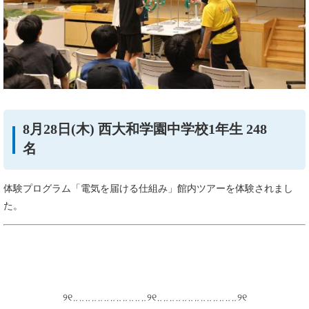
8月28日(木) 西大和学園中学校1年生 248
名
体験プログラム「電気を届ける仕組み」館内ツアーを体験されまし
た。
୨୧‥‥‥‥‥‥‥‥‥‥‥‥୨୧‥‥‥‥‥‥‥‥‥‥‥‥‥୨୧