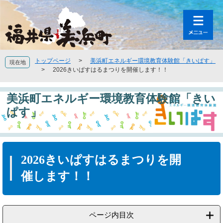
ペ
メ
ー
ニ
ジ
ュ
の
ー
先
を
頭
飛
トップページ
>
美浜町エネルギー環境教育体験館「きいぱす」
現在地
で
ば
>
2026きいぱすはるまつりを開催します！！
す
し
。
て
美浜町エネルギー環境教育体験館「きい
本
文
ぱす」
へ
本
文
2026きいぱすはるまつりを開
催します！！
ページ内目次