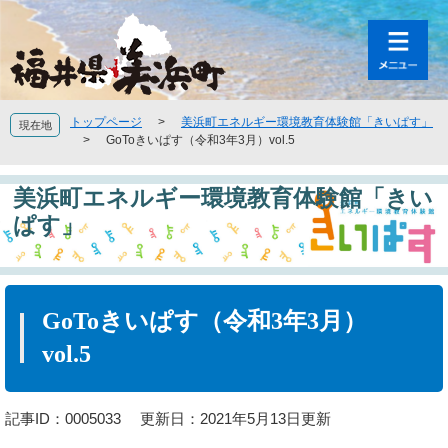
ペ
メ
ー
ニ
ジ
ュ
の
ー
先
を
頭
飛
トップページ
>
美浜町エネルギー環境教育体験館「きいぱす」
現在地
で
ば
>
GoToきいぱす（令和3年3月）vol.5
す
し
。
て
美浜町エネルギー環境教育体験館「きい
本
文
ぱす」
へ
本
文
GoToきいぱす（令和3年3月）
vol.5
記事ID：0005033
更新日：2021年5月13日更新