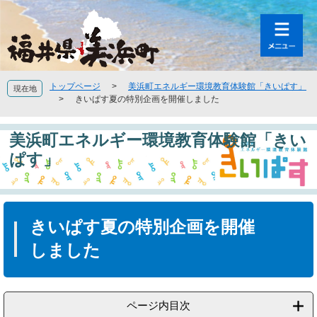
ペ
メ
ー
ニ
ジ
ュ
の
ー
先
を
頭
飛
トップページ
>
美浜町エネルギー環境教育体験館「きいぱす」
現在地
で
ば
>
きいぱす夏の特別企画を開催しました
す
し
。
て
美浜町エネルギー環境教育体験館「きい
本
文
ぱす」
へ
本
文
きいぱす夏の特別企画を開催
しました
ページ内目次