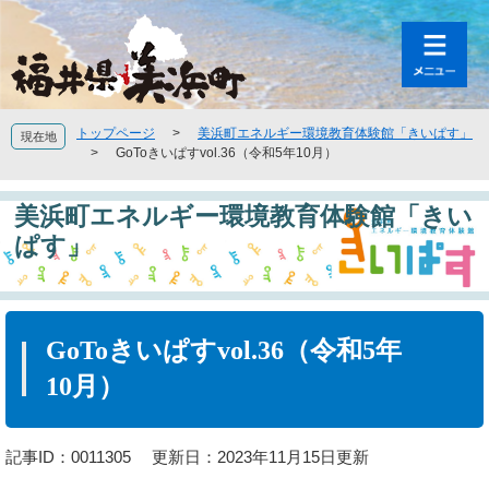
ペ
メ
ー
ニ
ジ
ュ
の
ー
先
を
頭
飛
トップページ
>
美浜町エネルギー環境教育体験館「きいぱす」
現在地
で
ば
>
GoToきいぱすvol.36（令和5年10月）
す
し
。
て
美浜町エネルギー環境教育体験館「きい
本
文
ぱす」
へ
本
文
GoToきいぱすvol.36（令和5年
10月）
記事ID：0011305
更新日：2023年11月15日更新